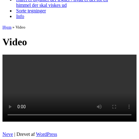
himmel der skal viskes ud
Sorte tegninger
Info
Hjem
»
Video
Video
Neve
| Drevet af
WordPress