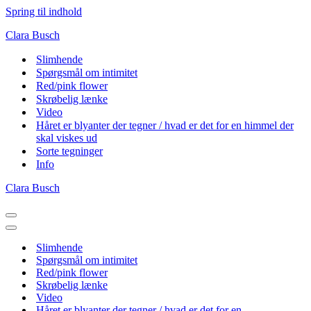
Spring til indhold
Clara Busch
Slimhende
Spørgsmål om intimitet
Red/pink flower
Skrøbelig lænke
Video
Håret er blyanter der tegner / hvad er det for en himmel der
skal viskes ud
Sorte tegninger
Info
Clara Busch
Navigation
menu
Navigation
menu
Slimhende
Spørgsmål om intimitet
Red/pink flower
Skrøbelig lænke
Video
Håret er blyanter der tegner / hvad er det for en